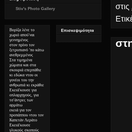
στις
Stiv's Photo Gallery
Ετικ
Βορίζα λένε το
Επισκεψιμότητα
χωριό απού'ναι
στ
γεννημένος
στον πρίνο τον
ξετρυπιανό 'πο κάτω
ανεθρεμμένος
Στα τιμημένα
χώματα και στα
σκουριά επερπάθιε
κι εδώκα ντου οι
γονέοι του την
ανθρωπιά κι εκράθιε
Εκειά'κουσε για
οπλαρχηγούς, για
τσ'άντρες των
αρμάτω
εκειά για τον
προπάππου ντου τον
Καπετάν Λεράτο
Εκειά'κουσε
γλυκούς σκοπούς