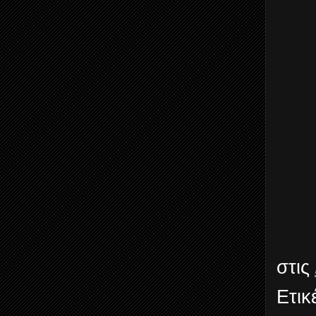
στις
Ετικ