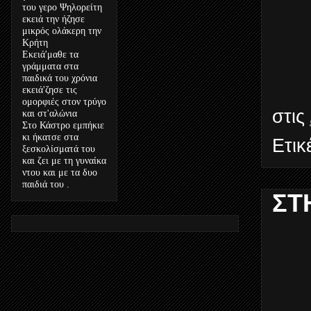
του γερο Ψηλορείτη
εκειά την ήζησε
μικρός ολάκερη την
Κρήτη
Εκειά'μαθε τα
γράμματα στα
παιδικά του χρόνια
εκειά'ζησε τις
ομορφιές στον τρύγο
στις
και στ'αλώνια
Στο Κάστρο εμπήκιε
κι ήκατσε στα
Ετικ
ξεσκολίσματά του
και ζει με τη γυναίκα
ντου και με τα δυο
παιδιά του .
ΣΤ