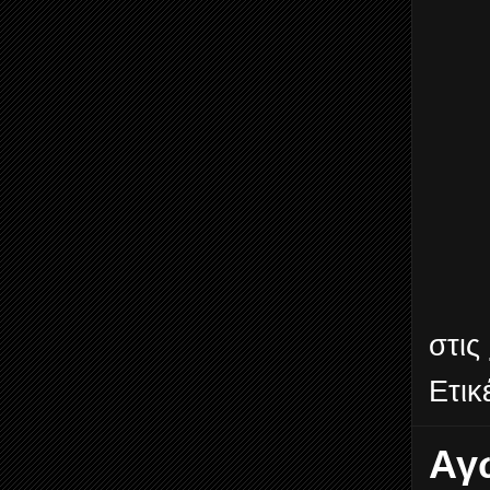
στις
Ετικ
Αγ