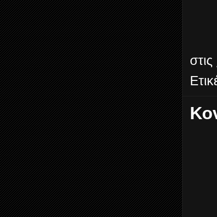
στις
Ετικ
Κο