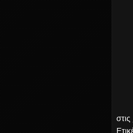
στις
Ετικ