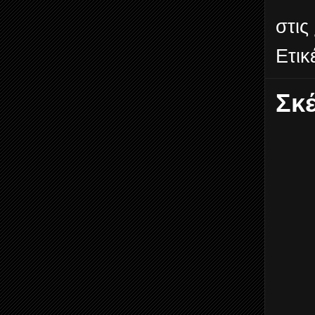
στις
Ετικ
Σκ