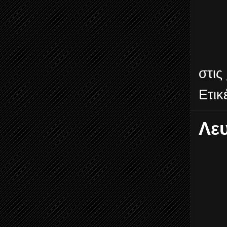
στις
Ετικ
Λε