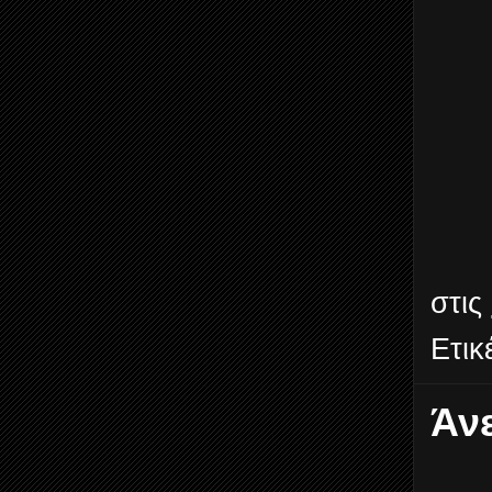
στις
Ετικ
Άν