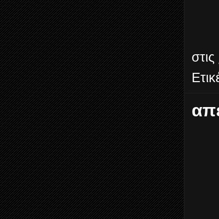
στις
Ετικ
απ