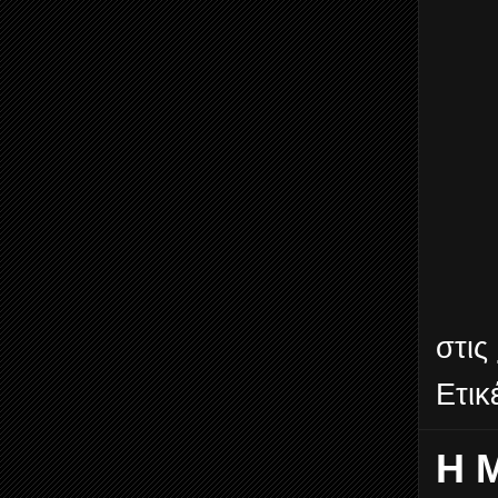
στις
Ετικ
Η 