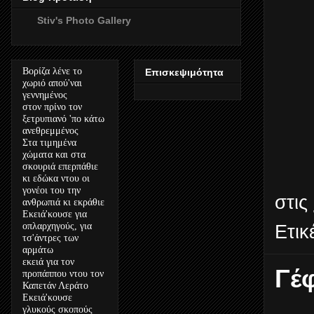
Stiv's Photo Gallery
Βορίζα λένε το
Επισκεψιμότητα
χωριό απού'ναι
γεννημένος
στον πρίνο τον
ξετρυπιανό 'πο κάτω
ανεθρεμμένος
Στα τιμημένα
χώματα και στα
σκουριά επερπάθιε
κι εδώκα ντου οι
γονέοι του την
στις
ανθρωπιά κι εκράθιε
Εκειά'κουσε για
οπλαρχηγούς, για
Ετικ
τσ'άντρες των
αρμάτω
εκειά για τον
Γέ
προπάππου ντου τον
Καπετάν Λεράτο
Εκειά'κουσε
γλυκούς σκοπούς