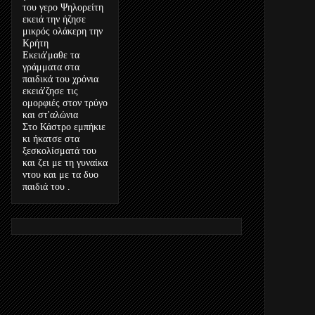
του γερο Ψηλορείτη
εκειά την ήζησε
μικρός ολάκερη την
Κρήτη
Εκειά'μαθε τα
γράμματα στα
παιδικά του χρόνια
εκειά'ζησε τις
ομορφιές στον τρύγο
και στ'αλώνια
Στο Κάστρο εμπήκιε
κι ήκατσε στα
ξεσκολίσματά του
και ζει με τη γυναίκα
ντου και με τα δυο
παιδιά του .