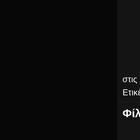
στις
Ετικ
Φίλ