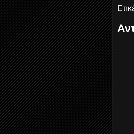
Ετικ
Αν