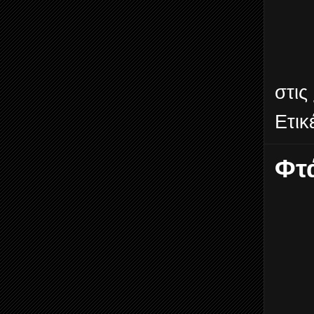
στις
Ετικ
Φτ