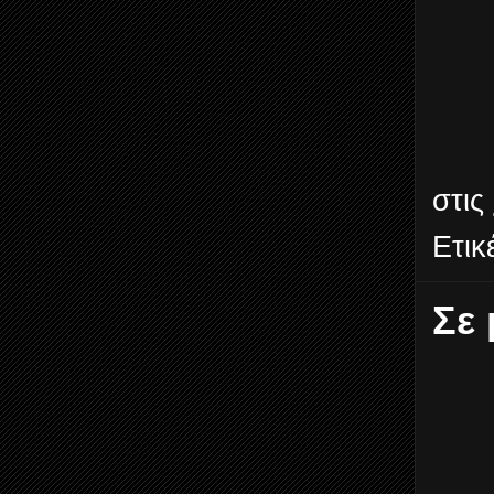
στις
Ετικ
Σε