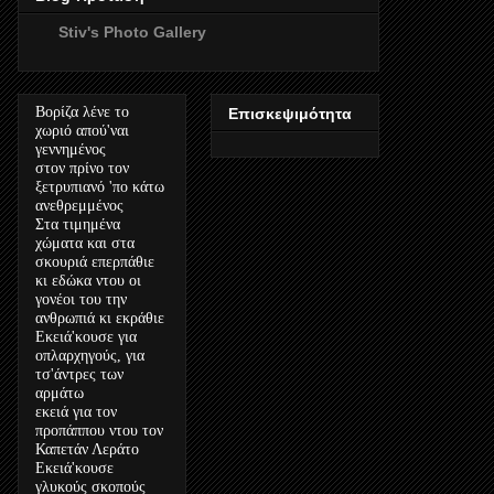
Stiv's Photo Gallery
Βορίζα λένε το
Επισκεψιμότητα
χωριό απού'ναι
γεννημένος
στον πρίνο τον
ξετρυπιανό 'πο κάτω
ανεθρεμμένος
Στα τιμημένα
χώματα και στα
σκουριά επερπάθιε
κι εδώκα ντου οι
γονέοι του την
ανθρωπιά κι εκράθιε
Εκειά'κουσε για
οπλαρχηγούς, για
τσ'άντρες των
αρμάτω
εκειά για τον
προπάππου ντου τον
Καπετάν Λεράτο
Εκειά'κουσε
γλυκούς σκοπούς