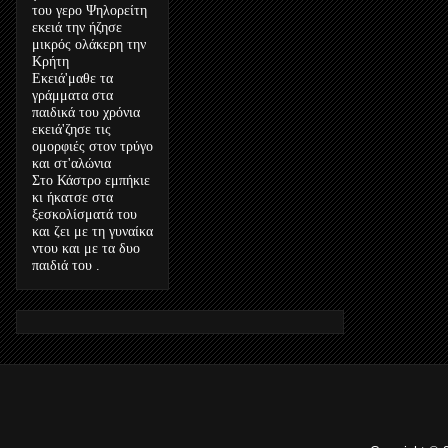
του γερο Ψηλορείτη
εκειά την ήζησε
μικρός ολάκερη την
Κρήτη
Εκειά'μαθε τα
γράμματα στα
παιδικά του χρόνια
εκειά'ζησε τις
ομορφιές στον τρύγο
και στ'αλώνια
Στο Κάστρο εμπήκιε
κι ήκατσε στα
ξεσκολίσματά του
και ζει με τη γυναίκα
ντου και με τα δυο
παιδιά του .