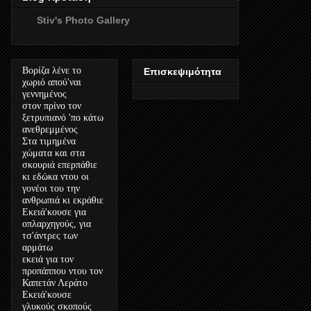
Stiv's Photo Gallery
Βορίζα λένε το
Επισκεψιμότητα
χωριό απού'ναι
γεννημένος
στον πρίνο τον
ξετρυπιανό 'πο κάτω
ανεθρεμμένος
Στα τιμημένα
χώματα και στα
σκουριά επερπάθιε
κι εδώκα ντου οι
γονέοι του την
ανθρωπιά κι εκράθιε
Εκειά'κουσε για
οπλαρχηγούς, για
τσ'άντρες των
αρμάτω
εκειά για τον
προπάππου ντου τον
Καπετάν Λεράτο
Εκειά'κουσε
γλυκούς σκοπούς