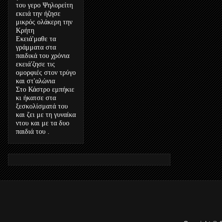
του γερο Ψηλορείτη
εκειά την ήζησε
μικρός ολάκερη την
Κρήτη
Εκειά'μαθε τα
γράμματα στα
παιδικά του χρόνια
εκειά'ζησε τις
ομορφιές στον τρύγο
και στ'αλώνια
Στο Κάστρο εμπήκιε
κι ήκατσε στα
ξεσκολίσματά του
και ζει με τη γυναίκα
ντου και με τα δυο
παιδιά του .