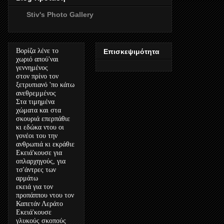
Stiv's Photo Gallery
Βορίζα λένε το
Επισκεψιμότητα
χωριό απού'ναι
γεννημένος
στον πρίνο τον
ξετρυπιανό 'πο κάτω
ανεθρεμμένος
Στα τιμημένα
χώματα και στα
σκουριά επερπάθιε
κι εδώκα ντου οι
γονέοι του την
ανθρωπιά κι εκράθιε
Εκειά'κουσε για
οπλαρχηγούς, για
τσ'άντρες των
αρμάτω
εκειά για τον
προπάππου ντου τον
Καπετάν Λεράτο
Εκειά'κουσε
γλυκούς σκοπούς