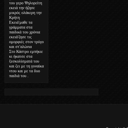
του γερο Ψηλορείτη
εκειά την ήζησε
μικρός ολάκερη την
Κρήτη
Εκειά'μαθε τα
γράμματα στα
παιδικά του χρόνια
εκειά'ζησε τις
ομορφιές στον τρύγο
και στ'αλώνια
Στο Κάστρο εμπήκιε
κι ήκατσε στα
ξεσκολίσματά του
και ζει με τη γυναίκα
ντου και με τα δυο
παιδιά του .