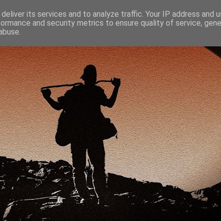
deliver its services and to analyze traffic. Your IP address and 
formance and security metrics to ensure quality of service, gen
abuse.