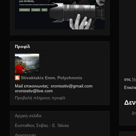
Προφίλ
Stivaktakis Emm. Polychronis
στις
Νο
Mail επικοινωνίας: xronisstiv@gmail.com
Ετικέτ
xronisstiv@live.com
Προβολή πλήρους προφίλ
Δεν
Δη
Αρχική σελίδα
Ευσταθιος Στιβας - E. Stivas
Λογοτεχνία