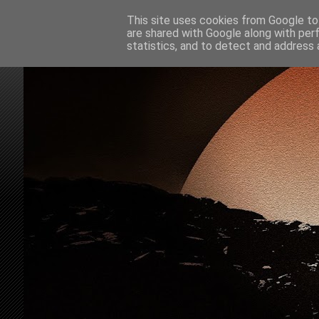
This site uses cookies from Google to 
are shared with Google along with per
statistics, and to detect and address 