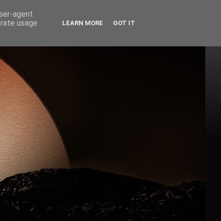
user-agent
erate usage
LEARN MORE
GOT IT